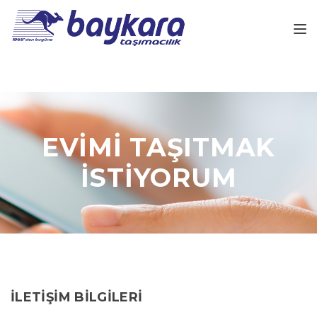
Açılır 
EVİMİ TAŞITMAK
İSTİYORUM
İLETİŞİM BİLGİLERİ